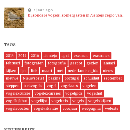
2 jaar ago
Bijzondere vogels, zomergasten in Alentejo regio van…
TAGS
2014
2015
2016
alentejo
april
excursie
excursies
februari
fotografen
fotografie
gespot
gezien
januari
kijken
lijst
link
maart
mei
nederlandse gids
nieuw
nieuwe
Nieuwsbrief
pagina
portugal
schuilhut
september
steppen
trekvogels
vogel
vogelaars
vogelen
vogelexcursie
vogelexcursies
vogelgids
vogelhut
vogelkijkhut
vogellijst
vogelreis
vogels
vogels kijken
vogelsoorten
vogelvakantie
voorjaar
webpagina
website
NIEUWSBRIEF