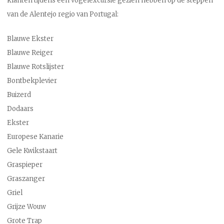
klanten tijdens een vogelexcursie gezien hebben op de steppen
van de Alentejo regio van Portugal:
Blauwe Ekster
Blauwe Reiger
Blauwe Rotslijster
Bontbekplevier
Buizerd
Dodaars
Ekster
Europese Kanarie
Gele Kwikstaart
Graspieper
Graszanger
Griel
Grijze Wouw
Grote Trap