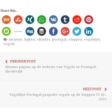
Share this...
alentejo
,
kijken
,
oktober
,
portugal
,
steppen
,
vogellijst
,
vogels
Bericht
Previo
PREVIOUS POST
navigatie
Nieuwe pagina op de website van Vogels in Portugal:
post:
Slechtvalk
Ne
NEXT POST
Vogellijst Portugal gespotte vogels op de Steppen 15-10-
pos
2013