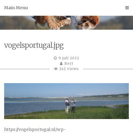
Skip
Main Menu
to
content
vogelsportugal.jpg
9 juli 2012
Bert
142 views
https://vogelsportugal.nl/wp-