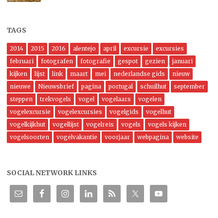
TAGS
2014
2015
2016
alentejo
april
excursie
excursies
februari
fotografen
fotografie
gespot
gezien
januari
kijken
lijst
link
maart
mei
nederlandse gids
nieuw
nieuwe
Nieuwsbrief
pagina
portugal
schuilhut
september
steppen
trekvogels
vogel
vogelaars
vogelen
vogelexcursie
vogelexcursies
vogelgids
vogelhut
vogelkijkhut
vogellijst
vogelreis
vogels
vogels kijken
vogelsoorten
vogelvakantie
voorjaar
webpagina
website
SOCIAL NETWORK LINKS