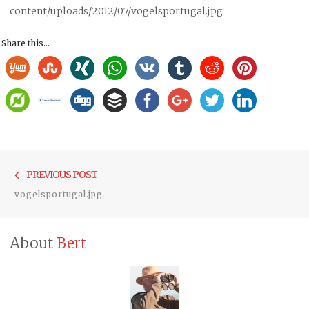
content/uploads/2012/07/vogelsportugal.jpg
Share this...
Bericht
Previou
PREVIOUS POST
navigatie
post:
vogelsportugal.jpg
About
Bert