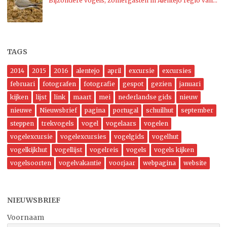
Bijzondere vogels, zomergasten in Alentejo regio van…
TAGS
2014
2015
2016
alentejo
april
excursie
excursies
februari
fotografen
fotografie
gespot
gezien
januari
kijken
lijst
link
maart
mei
nederlandse gids
nieuw
nieuwe
Nieuwsbrief
pagina
portugal
schuilhut
september
steppen
trekvogels
vogel
vogelaars
vogelen
vogelexcursie
vogelexcursies
vogelgids
vogelhut
vogelkijkhut
vogellijst
vogelreis
vogels
vogels kijken
vogelsoorten
vogelvakantie
voorjaar
webpagina
website
NIEUWSBRIEF
Voornaam