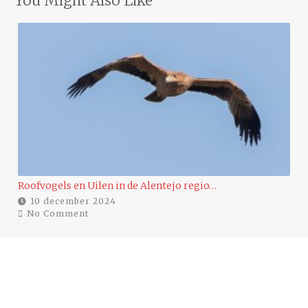
You Might Also Like
…
Roofvogels en Uilen in de Alentejo regio…
Ee
10 december 2024
No Comment