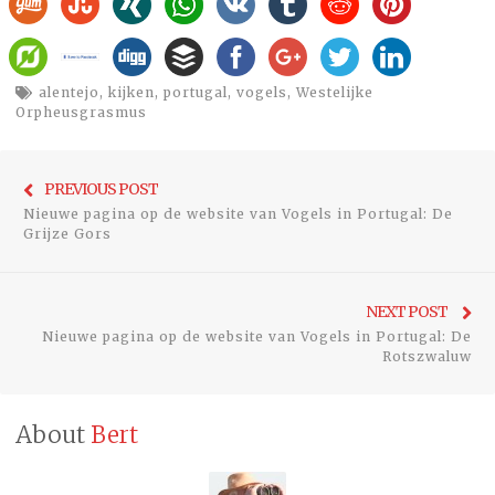
alentejo
,
kijken
,
portugal
,
vogels
,
Westelijke
Orpheusgrasmus
Bericht
Previo
PREVIOUS POST
navigatie
Nieuwe pagina op de website van Vogels in Portugal: De
post:
Grijze Gors
Ne
NEXT POST
Nieuwe pagina op de website van Vogels in Portugal: De
pos
Rotszwaluw
About
Bert